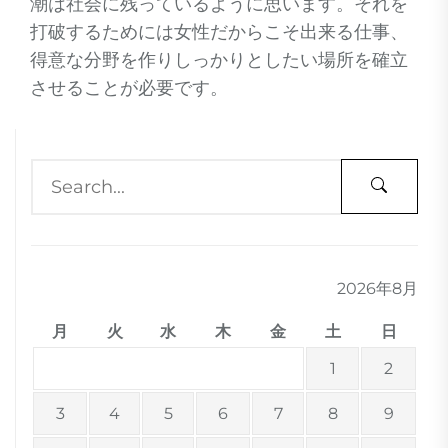
潮は社会に残っているように思います。それを
打破するためには女性だからこそ出来る仕事、
得意な分野を作りしっかりとしたい場所を確立
させることが必要です。
2026年8月
月
火
水
木
金
土
日
1
2
3
4
5
6
7
8
9